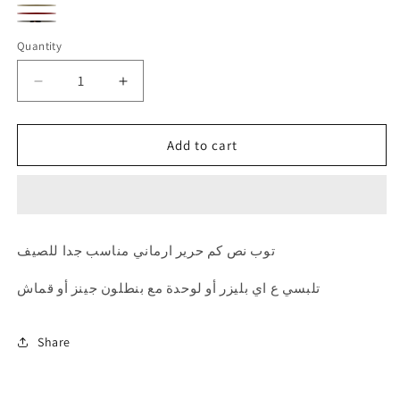
Black
sold
Pink
Variant
Beige
Variant
Dark
Variant
out
sold
Cafe
Variant
sold
Quantity
wine
sold
or
out
sold
out
red
out
unavailable
or
out
Decrease
Increase
or
or
unavailable
or
quantity
quantity
unavailable
unavailable
for
for
unavailable
Add to cart
توب
توب
نص
نص
كم
كم
توب نص كم حرير ارماني مناسب جدا للصيف
تلبسي ع اي بليزر أو لوحدة مع بنطلون جينز أو قماش
Share