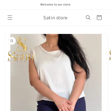
Skip to
Welcome to our store
content
Satin store
Cart
Skip to
product
information