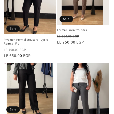
o
n
Sale
:
Sale
Formal linen trousers
Regular
Sale
LE 800.00 EGP
“Women Formal trousers - Lycra –
price
LE 750.00 EGP
price
Regular Fit
Regular
Sale
LE 700.00 EGP
price
LE 650.00 EGP
price
Sale