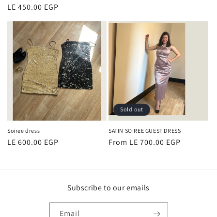
price
LE 450.00 EGP
price
Sold out
Soiree dress
SATIN SOIREE GUEST DRESS
Regular
LE 600.00 EGP
Regular
From LE 700.00 EGP
price
price
Subscribe to our emails
Email