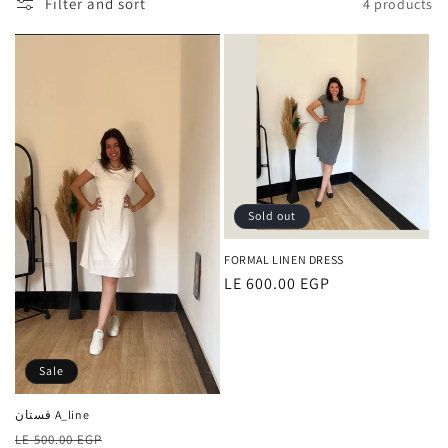
o
Filter and sort
4 products
n
:
Sold out
FORMAL LINEN DRESS
Regular
LE 600.00 EGP
price
Sale
فستان A_line
Regular
Sale
LE 500.00 EGP