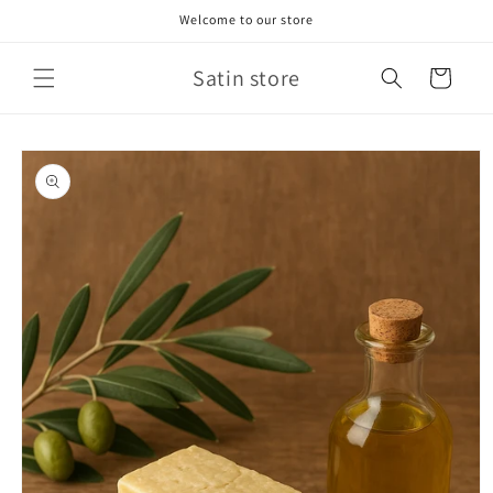
Skip to
Welcome to our store
content
Satin store
Cart
Skip to
product
information