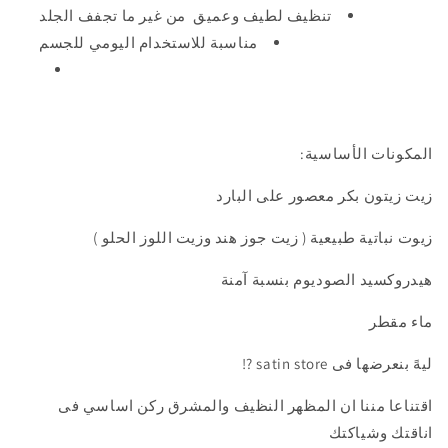
تنظيف لطيف وعميق من غير ما تجفف الجلد
مناسبة للاستخدام اليومي للجسم
المكونات الأساسية:
زيت زيتون بكر معصور على البارد
زيوت نباتية طبيعية ( زيت جوز هند وزيت اللوز الحلو )
هيدروكسيد الصوديوم بنسبة آمنة
ماء مقطر
ليهً بنعرضها فى satin store ?!
اقتناعا مننا ان المظهر النظيف والمشرق ركن اساسي فى
اناقتك وشياكتك