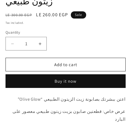
زيتون طبيعي
Regular
Sale
LE 260.00 EGP
LE 300.00 EGP
Sale
price
price
Tax included.
Quantity
Decrease
Increase
quantity
quantity
for
for
Natural
Natural
Add to cart
Olive
Olive
Oil
Oil
Buy it now
Soap
Soap
|
|
Twin
Twin
اعتن ببشرتك بصابونة زيت الزيتون الطبيعي “Olive Glow”
Pack
Pack
قطعتين
قطعتين
عرض خاص: قطعتين صابون بزيت زيتون طبيعي معصور على
من
من
البارد
صابون
صابون
زيت
زيت